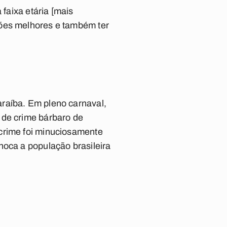
 faixa etária [mais
ções melhores e também ter
raíba. Em pleno carnaval,
de cri­me bárbaro de
crime foi minucio­samente
oca a população bra­sileira