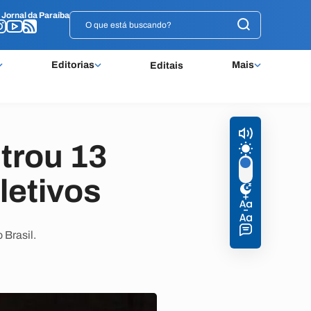
o
o
Jornal da Paraíba
Jornal da Paraíba
Editorias
Mais
Editais
trou 13
letivos
 Brasil.