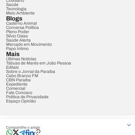
Cotidiano
Saúde
Tecnologia
Meio Ambiente
Blogs
Caderno Animal
Conversa Política
Pleno Poder
Sílvio Osias
Saúde Alerta
Mercado em Movimento
Papo Íntimo
Mais
Últimas Notícias
Tábuas de Marés em João Pessoa
Editais
Sobre o Jornal da Paraíba
Cabo Branco FM
CBN Paraíba
Expediente
Comercial
Fale Conosco
Política de Privacidade
Espaço Opinião
© REDE PARAÍBA DE COMUNICAÇÃO
Compartilhe o artigo
Developed by
Designed by