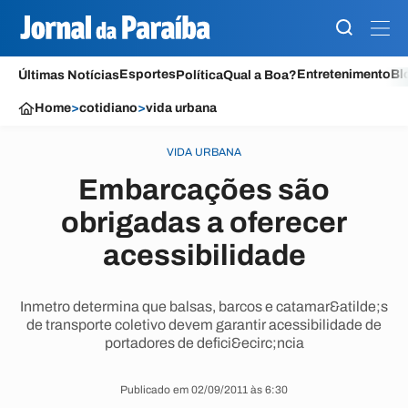
Esportes
Entretenimento
Bl
Últimas Notícias
Política
Qual a Boa?
Home
>
cotidiano
>
vida urbana
VIDA URBANA
Embarcações são
obrigadas a oferecer
acessibilidade
Inmetro determina que balsas, barcos e catamar&atilde;s
de transporte coletivo devem garantir acessibilidade de
portadores de defici&ecirc;ncia
Publicado em 02/09/2011 às 6:30