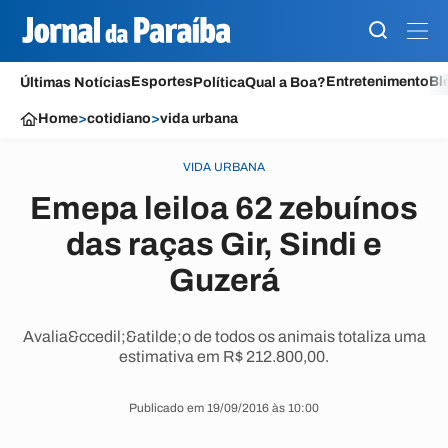
Esportes
Entretenimento
Bl
Últimas Notícias
Política
Qual a Boa?
Home
>
cotidiano
>
vida urbana
VIDA URBANA
Emepa leiloa 62 zebuínos
das raças Gir, Sindi e
Guzerá
Avalia&ccedil;&atilde;o de todos os animais totaliza uma
estimativa em R$ 212.800,00.
Publicado em 19/09/2016 às 10:00