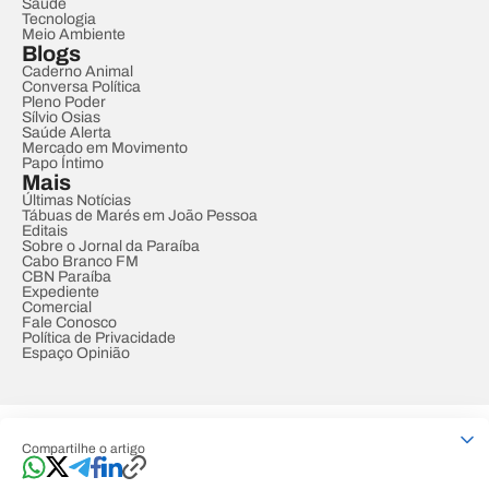
Saúde
Tecnologia
Meio Ambiente
Blogs
Caderno Animal
Conversa Política
Pleno Poder
Sílvio Osias
Saúde Alerta
Mercado em Movimento
Papo Íntimo
Mais
Últimas Notícias
Tábuas de Marés em João Pessoa
Editais
Sobre o Jornal da Paraíba
Cabo Branco FM
CBN Paraíba
Expediente
Comercial
Fale Conosco
Política de Privacidade
Espaço Opinião
© REDE PARAÍBA DE COMUNICAÇÃO
Compartilhe o artigo
Developed by
Designed by