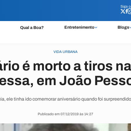
Siga 
Siga 
Entretenimento
Blogs
Qual a Boa?
VIDA URBANA
io é morto a tiros na
essa, em João Pess
ia, ele tinha ido comemorar aniversário quando foi surpreendid
Publicado em 07/12/2019 às 14:27