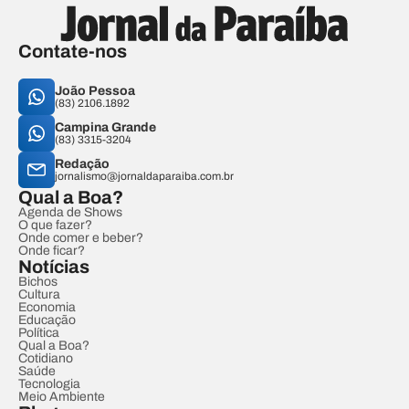
Contate-nos
João Pessoa
(83) 2106.1892
Campina Grande
(83) 3315-3204
Redação
jornalismo@jornaldaparaiba.com.br
Qual a Boa?
Agenda de Shows
O que fazer?
Onde comer e beber?
Onde ficar?
Notícias
Bichos
Cultura
Economia
Educação
Política
Qual a Boa?
Cotidiano
Saúde
Tecnologia
Meio Ambiente