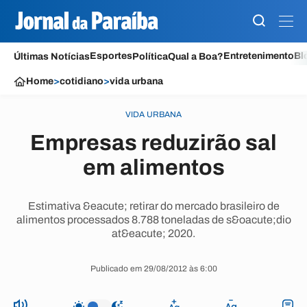
Esportes
Entretenimento
Bl
Últimas Notícias
Política
Qual a Boa?
Home
>
cotidiano
>
vida urbana
VIDA URBANA
Empresas reduzirão sal
em alimentos
Estimativa &eacute; retirar do mercado brasileiro de
alimentos processados 8.788 toneladas de s&oacute;dio
at&eacute; 2020.
Publicado em 29/08/2012 às 6:00