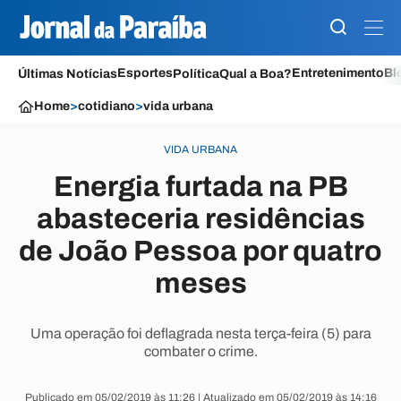
Esportes
Entretenimento
Bl
Últimas Notícias
Política
Qual a Boa?
Home
>
cotidiano
>
vida urbana
VIDA URBANA
Energia furtada na PB
abasteceria residências
de João Pessoa por quatro
meses
Uma operação foi deflagrada nesta terça-feira (5) para
combater o crime.
Publicado em 05/02/2019 às 11:26 | Atualizado em 05/02/2019 às 14:16