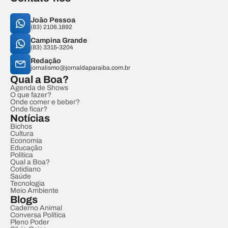
João Pessoa
(83) 2106.1892
Campina Grande
(83) 3315-3204
Redação
jornalismo@jornaldaparaiba.com.br
Qual a Boa?
Agenda de Shows
O que fazer?
Onde comer e beber?
Onde ficar?
Notícias
Bichos
Cultura
Economia
Educação
Política
Qual a Boa?
Cotidiano
Saúde
Tecnologia
Meio Ambiente
Blogs
Caderno Animal
Conversa Política
Pleno Poder