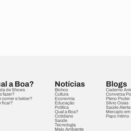
al a Boa?
Notícias
Blogs
da de Shows
Bichos
Caderno Ani
e fazer?
Cultura
Conversa Pol
 comer e beber?
Economia
Pleno Poder
 ficar?
Educação
Sílvio Osias
Política
Saúde Alerta
Qual a Boa?
Mercado em
Cotidiano
Papo Íntimo
Saúde
Tecnologia
Meio Ambiente