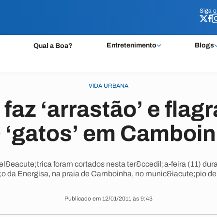
Siga 
Siga 
Entretenimento
Blogs
Qual a Boa?
VIDA URBANA
faz ‘arrastão’ e flag
 ‘gatos’ em Camboi
el&eacute;trica foram cortados nesta ter&ccedil;a-feira (11) dur
;o da Energisa, na praia de Camboinha, no munic&iacute;pio d
Publicado em 12/01/2011 às 9:43