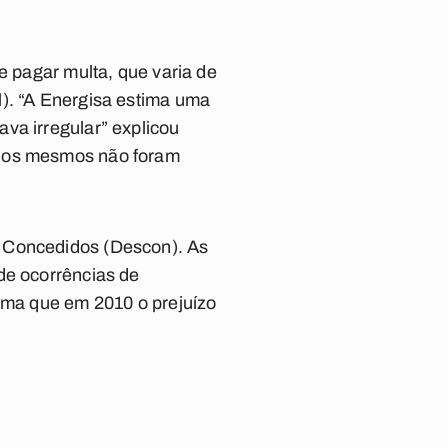
e pagar multa, que varia de
l). “A Energisa estima uma
va irregular” explicou
o os mesmos não foram
s Concedidos (Descon). As
de ocorrências de
tima que em 2010 o prejuízo