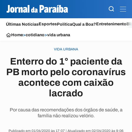
Esportes
Entretenimento
Bl
Últimas Notícias
Política
Qual a Boa?
Home
>
cotidiano
>
vida urbana
VIDA URBANA
Enterro do 1° paciente da
PB morto pelo coronavírus
acontece com caixão
lacrado
Por causa das recomendações dos órgãos de saúde, a
família não realizou velório.
Publicado em 01/04/2020 às 17:07 | Atualizado em 02/04/2020 às 9:06