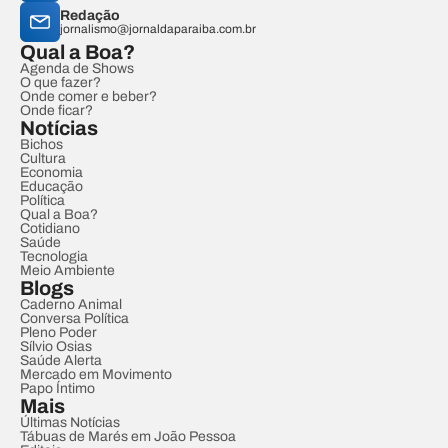
Redação
jornalismo@jornaldaparaiba.com.br
Qual a Boa?
Agenda de Shows
O que fazer?
Onde comer e beber?
Onde ficar?
Notícias
Bichos
Cultura
Economia
Educação
Política
Qual a Boa?
Cotidiano
Saúde
Tecnologia
Meio Ambiente
Blogs
Caderno Animal
Conversa Política
Pleno Poder
Sílvio Osias
Saúde Alerta
Mercado em Movimento
Papo Íntimo
Mais
Últimas Notícias
Tábuas de Marés em João Pessoa