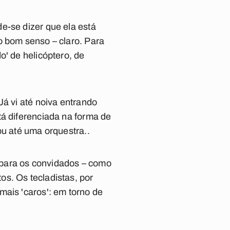
e-se dizer que ela está
o bom senso – claro. Para
o' de helicóptero, de
Já vi até noiva entrando
tá diferenciada na forma de
ou até uma orquestra..
r para os convidados – como
s. Os tecladistas, por
mais 'caros': em torno de