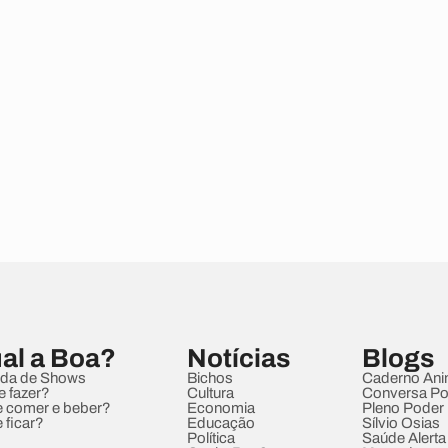
al a Boa?
Notícias
Blogs
da de Shows
Bichos
Caderno Ani
e fazer?
Cultura
Conversa Pol
 comer e beber?
Economia
Pleno Poder
 ficar?
Educação
Sílvio Osias
Política
Saúde Alerta