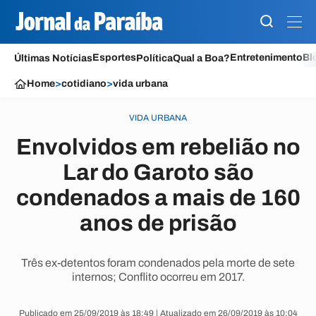
Esportes
Entretenimento
Bl
Últimas Notícias
Política
Qual a Boa?
Home
>
cotidiano
>
vida urbana
VIDA URBANA
Envolvidos em rebelião no
Lar do Garoto são
condenados a mais de 160
anos de prisão
Três ex-detentos foram condenados pela morte de sete
internos; Conflito ocorreu em 2017.
Publicado em 25/09/2019 às 18:49 | Atualizado em 26/09/2019 às 10:04