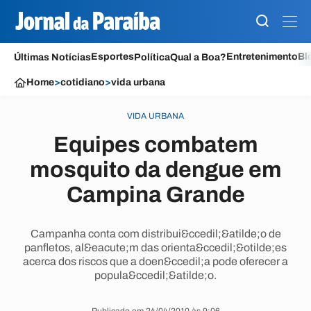
Esportes
Entretenimento
Bl
Últimas Notícias
Política
Qual a Boa?
Home
>
cotidiano
>
vida urbana
VIDA URBANA
Equipes combatem
mosquito da dengue em
Campina Grande
Campanha conta com distribui&ccedil;&atilde;o de
panfletos, al&eacute;m das orienta&ccedil;&otilde;es
acerca dos riscos que a doen&ccedil;a pode oferecer a
popula&ccedil;&atilde;o.