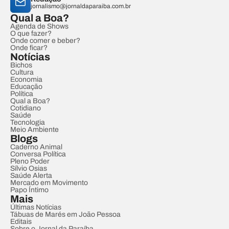
jornalismo@jornaldaparaiba.com.br
Qual a Boa?
Agenda de Shows
O que fazer?
Onde comer e beber?
Onde ficar?
Notícias
Bichos
Cultura
Economia
Educação
Política
Qual a Boa?
Cotidiano
Saúde
Tecnologia
Meio Ambiente
Blogs
Caderno Animal
Conversa Política
Pleno Poder
Sílvio Osias
Saúde Alerta
Mercado em Movimento
Papo Íntimo
Mais
Últimas Notícias
Tábuas de Marés em João Pessoa
Editais
Sobre o Jornal da Paraíba