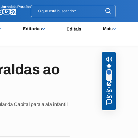
o
o
Jornal da Paraíba
Jornal da Paraíba
Editorias
Mais
Editais
raldas ao
r da Capital para a ala infantil