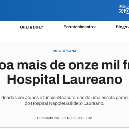
Siga 
Siga 
Entretenimento
Blogs
Qual a Boa?
VIDA URBANA
oa mais de onze mil f
Hospital Laureano
 doadas por alunos e funcion&aacute;rios de uma escola particula
do Hospital Napole&atilde;o Laureano.
Publicado em 03/11/2008 às 10:02