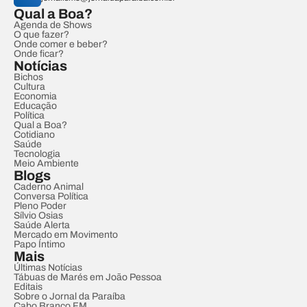
Qual a Boa?
Agenda de Shows
O que fazer?
Onde comer e beber?
Onde ficar?
Notícias
Bichos
Cultura
Economia
Educação
Política
Qual a Boa?
Cotidiano
Saúde
Tecnologia
Meio Ambiente
Blogs
Caderno Animal
Conversa Política
Pleno Poder
Sílvio Osias
Saúde Alerta
Mercado em Movimento
Papo Íntimo
Mais
Últimas Notícias
Tábuas de Marés em João Pessoa
Editais
Sobre o Jornal da Paraíba
Cabo Branco FM