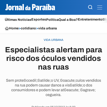
Esportes
Entretenimento
Bl
Últimas Notícias
Política
Qual a Boa?
Home
>
cotidiano
>
vida urbana
VIDA URBANA
Especialistas alertam para
risco dos óculos vendidos
nas ruas
Sem prote&ccedil;&atilde;o UV, &oacute;culos vendidos
na rua podem causar danos a vis&atilde;o dos
consumidores e podem levar at&eacute; &agrave;
cegueira.