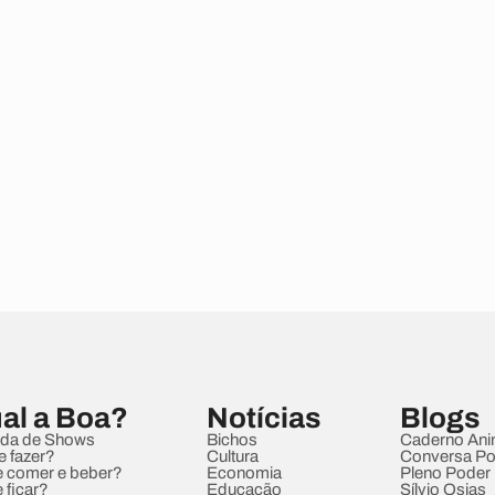
al a Boa?
Notícias
Blogs
da de Shows
Bichos
Caderno Ani
e fazer?
Cultura
Conversa Pol
 comer e beber?
Economia
Pleno Poder
 ficar?
Educação
Sílvio Osias