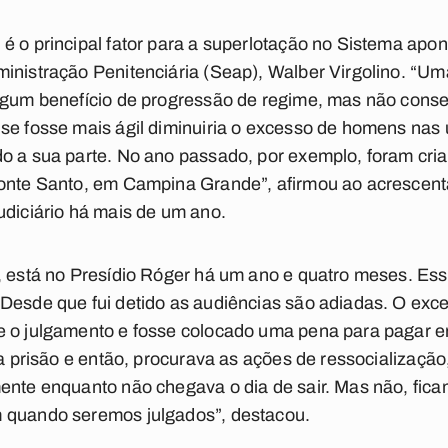
 o principal fator para a superlotação no Sistema apont
ministração Penitenciária (Seap), Walber Virgolino. “
algum benefício de progressão de regime, mas não cons
se fosse mais ágil diminuiria o excesso de homens nas 
do a sua parte. No ano passado, por exemplo, foram cri
Monte Santo, em Campina Grande”, afirmou ao acrescen
udiciário há mais de um ano.
a, está no Presídio Róger há um ano e quatro meses. E
Desde que fui detido as audiências são adiadas. O exc
 o julgamento e fosse colocado uma pena para pagar er
da prisão e então, procurava as ações de ressocialização
mente enquanto não chegava o dia de sair. Mas não, fic
 quando seremos julgados”, destacou.