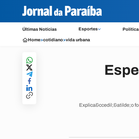
Esportes
Últimas Notícias
Política
Home
>
cotidiano
>
vida urbana
Espe
Explica&ccedil;&atilde;o f