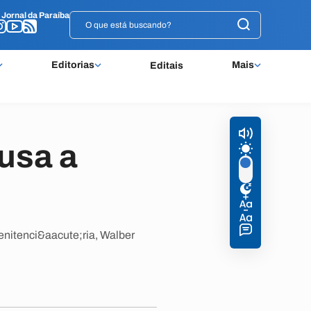
o
o
Jornal da Paraíba
Jornal da Paraíba
Editorias
Mais
Editais
usa a
enitenci&aacute;ria, Walber