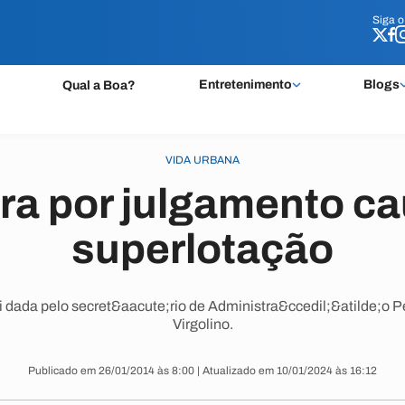
Siga 
Siga 
Entretenimento
Blogs
Qual a Boa?
VIDA URBANA
ra por julgamento ca
superlotação
oi dada pelo secret&aacute;rio de Administra&ccedil;&atilde;o P
Virgolino.
Publicado em 26/01/2014 às 8:00 | Atualizado em 10/01/2024 às 16:12