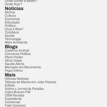
Onde comer e beber?
Onde ficar?
Notícias
Bichos
Cultura
Economia
Educação
Política
Qual a Boa?
Cotidiano
Saúde
Tecnologia
Meio Ambiente
Blogs
Caderno Animal
Conversa Política
Pleno Poder
Sílvio Osias
Saúde Alerta
Mercado em Movimento
Papo Íntimo
Mais
Últimas Notícias
Tábuas de Marés em João Pessoa
Editais
Sobre o Jornal da Paraíba
Cabo Branco FM
CBN Paraíba
Expediente
Comercial
Fale Conosco