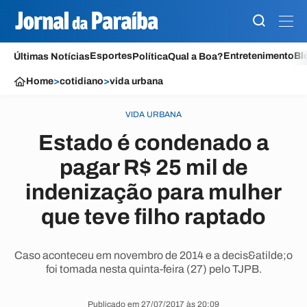
Esportes
Entretenimento
Bl
Últimas Notícias
Política
Qual a Boa?
Home
>
cotidiano
>
vida urbana
VIDA URBANA
Estado é condenado a
pagar R$ 25 mil de
indenização para mulher
que teve filho raptado
Caso aconteceu em novembro de 2014 e a decis&atilde;o
foi tomada nesta quinta-feira (27) pelo TJPB.
Publicado em 27/07/2017 às 20:09