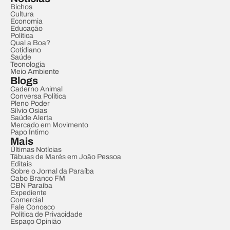
Bichos
Cultura
Economia
Educação
Política
Qual a Boa?
Cotidiano
Saúde
Tecnologia
Meio Ambiente
Blogs
Caderno Animal
Conversa Política
Pleno Poder
Sílvio Osias
Saúde Alerta
Mercado em Movimento
Papo Íntimo
Mais
Últimas Notícias
Tábuas de Marés em João Pessoa
Editais
Sobre o Jornal da Paraíba
Cabo Branco FM
CBN Paraíba
Expediente
Comercial
Fale Conosco
Política de Privacidade
Espaço Opinião