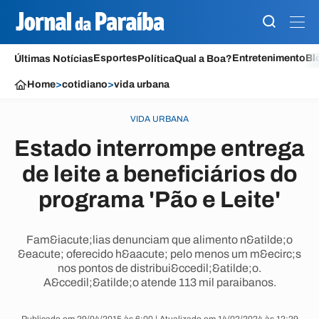
Esportes
Entretenimento
Bl
Últimas Notícias
Política
Qual a Boa?
Home
>
cotidiano
>
vida urbana
VIDA URBANA
Estado interrompe entrega
de leite a beneficiários do
programa 'Pão e Leite'
Fam&iacute;lias denunciam que alimento n&atilde;o
&eacute; oferecido h&aacute; pelo menos um m&ecirc;s
nos pontos de distribui&ccedil;&atilde;o.
A&ccedil;&atilde;o atende 113 mil paraibanos.