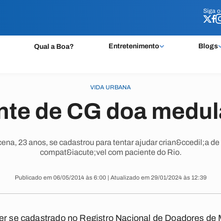
Siga 
Siga 
Entretenimento
Blogs
Qual a Boa?
VIDA URBANA
nte de CG doa medul
na, 23 anos, se cadastrou para tentar ajudar crian&ccedil;a de
compat&iacute;vel com paciente do Rio.
Publicado em 06/05/2014 às 6:00 | Atualizado em 29/01/2024 às 12:39
ter se cadastrado no Registro Nacional de Doadores d