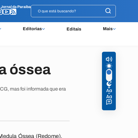
o
o
Jornal da Paraíba
Jornal da Paraíba
Editorias
Mais
Editais
a óssea
 CG, mas foi informada que era
e Medula Óssea (Redome),