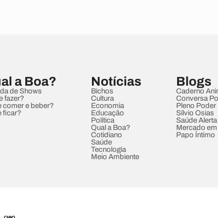
al a Boa?
Notícias
Blogs
da de Shows
Bichos
Caderno Ani
e fazer?
Cultura
Conversa Pol
 comer e beber?
Economia
Pleno Poder
 ficar?
Educação
Sílvio Osias
Política
Saúde Alerta
Qual a Boa?
Mercado em
Cotidiano
Papo Íntimo
Saúde
Tecnologia
Meio Ambiente