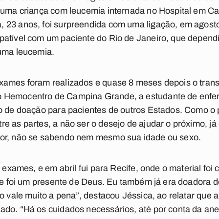
r uma criança com leucemia internada no Hospital em C
 23 anos, foi surpreendida com uma ligação, em agost
patível com um paciente do Rio de Janeiro, que depend
 uma leucemia.
ames foram realizados e quase 8 meses depois o transpla
 Hemocentro de Campina Grande, a estudante de enfe
o de doação para pacientes de outros Estados. Como o 
e as partes, a não ser o desejo de ajudar o próximo, já 
tor, não se sabendo nem mesmo sua idade ou sexo.
s exames, e em abril fui para Recife, onde o material foi
que foi um presente de Deus. Eu também já era doadora
o vale muito a pena”, destacou Jéssica, ao relatar que 
ado. “Há os cuidados necessários, até por conta da an