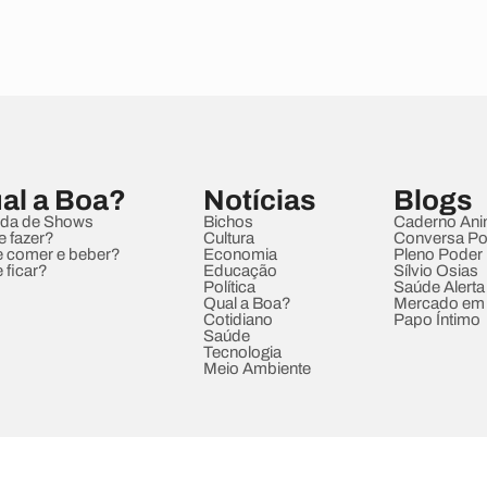
al a Boa?
Notícias
Blogs
da de Shows
Bichos
Caderno Ani
e fazer?
Cultura
Conversa Pol
 comer e beber?
Economia
Pleno Poder
 ficar?
Educação
Sílvio Osias
Política
Saúde Alerta
Qual a Boa?
Mercado em
Cotidiano
Papo Íntimo
Saúde
Tecnologia
Meio Ambiente