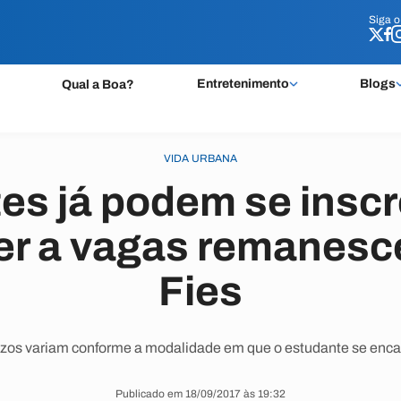
Siga 
Siga 
Entretenimento
Blogs
Qual a Boa?
VIDA URBANA
es já podem se inscr
er a vagas remanesc
Fies
zos variam conforme a modalidade em que o estudante se enca
Publicado em 18/09/2017 às 19:32