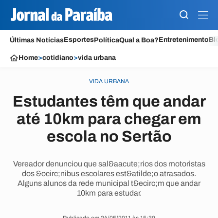
Esportes
Entretenimento
Bl
Últimas Notícias
Política
Qual a Boa?
Home
>
cotidiano
>
vida urbana
VIDA URBANA
Estudantes têm que andar
até 10km para chegar em
escola no Sertão
Vereador denunciou que sal&aacute;rios dos motoristas
dos &ocirc;nibus escolares est&atilde;o atrasados.
Alguns alunos da rede municipal t&ecirc;m que andar
10km para estudar.