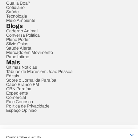
Qual a Boa?
Cotidiano
Saúde
Tecnologia
Meio Ambiente
Blogs
Caderno Animal
Conversa Política
Pleno Poder
Sílvio Osias
Saúde Alerta
Mercado em Movimento
Papo Íntimo
Mais
Últimas Notícias
Tábuas de Marés em João Pessoa
Editais
Sobre o Jornal da Paraíba
Cabo Branco FM
CBN Paraíba
Expediente
Comercial
Fale Conosco
Política de Privacidade
Espaço Opinião
© REDE PARAÍBA DE COMUNICAÇÃO
Compartilhe o artigo