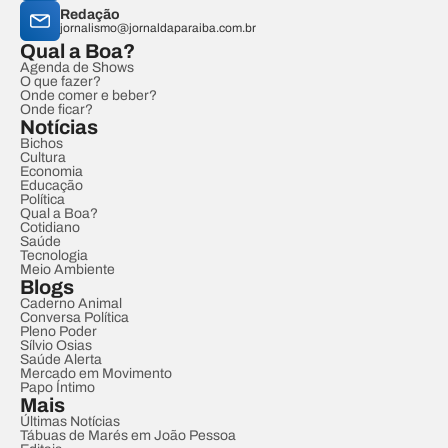
Redação
jornalismo@jornaldaparaiba.com.br
Qual a Boa?
Agenda de Shows
O que fazer?
Onde comer e beber?
Onde ficar?
Notícias
Bichos
Cultura
Economia
Educação
Política
Qual a Boa?
Cotidiano
Saúde
Tecnologia
Meio Ambiente
Blogs
Caderno Animal
Conversa Política
Pleno Poder
Sílvio Osias
Saúde Alerta
Mercado em Movimento
Papo Íntimo
Mais
Últimas Notícias
Tábuas de Marés em João Pessoa