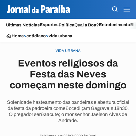
Esportes
Entretenimento
Bl
Últimas Notícias
Política
Qual a Boa?
Home
>
cotidiano
>
vida urbana
VIDA URBANA
Eventos religiosos da
Festa das Neves
começam neste domingo
Solenidade hasteamento das bandeiras e abertura oficial
da festa da padroeira come&ccedil;am &agrave;s 18h30.
O pregador ser&aacute; o monsenhor Jaelson Alves de
Andrade.