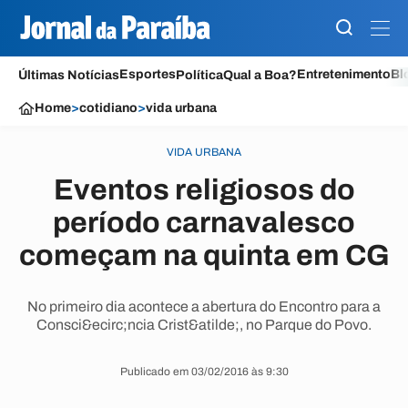
Esportes
Entretenimento
Bl
Últimas Notícias
Política
Qual a Boa?
Home
>
cotidiano
>
vida urbana
VIDA URBANA
Eventos religiosos do
período carnavalesco
começam na quinta em CG
No primeiro dia acontece a abertura do Encontro para a
Consci&ecirc;ncia Crist&atilde;, no Parque do Povo.
Publicado em 03/02/2016 às 9:30