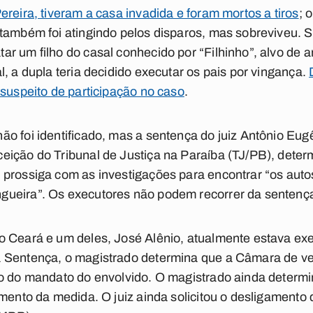
reira, tiveram a casa invadida e foram mortos a tiros
; 
 também foi atingindo pelos disparos, mas sobreviveu. 
 um filho do casal conhecido por “Filhinho”, alvo de an
, a dupla teria decidido executar os pais por vingança.
 suspeito de participação no caso
.
o foi identificado, mas a sentença do juiz Antônio Eugê
ição do Tribunal de Justiça na Paraíba (TJ/PB), determ
 prossiga com as investigações para encontrar “os aut
ueira”. Os executores não podem recorrer da sentença
o Ceará e um deles, José Alênio, atualmente estava ex
 Sentença, o magistrado determina que a Câmara de ver
o do mandato do envolvido. O magistrado ainda determin
imento da medida. O juiz ainda solicitou o desligamento 