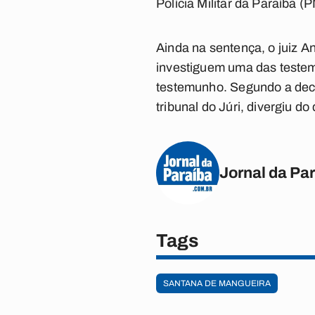
Polícia Militar da Paraíba (
Ainda na sentença, o juiz A
investiguem uma das testem
testemunho. Segundo a deci
tribunal do Júri, divergiu 
Jornal da Pa
Tags
SANTANA DE MANGUEIRA