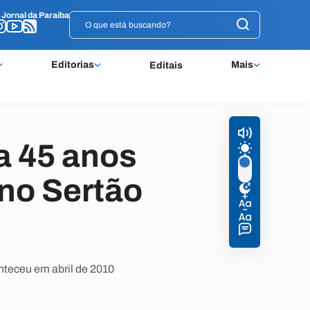
o
o
Jornal da Paraíba
Jornal da Paraíba
Editorias
Mais
Editais
a 45 anos
 no Sertão
nteceu em abril de 2010