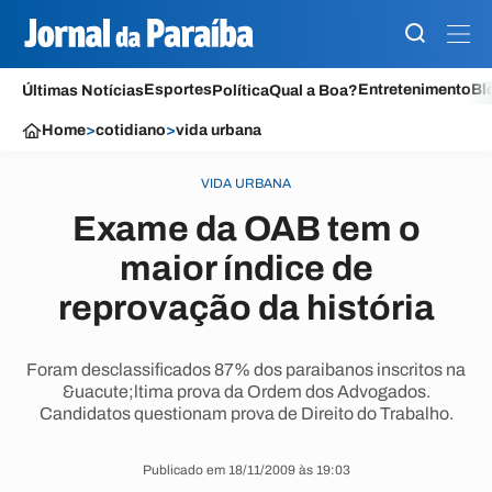
Esportes
Entretenimento
Bl
Últimas Notícias
Política
Qual a Boa?
Home
>
cotidiano
>
vida urbana
VIDA URBANA
Exame da OAB tem o
maior índice de
reprovação da história
Foram desclassificados 87% dos paraibanos inscritos na
&uacute;ltima prova da Ordem dos Advogados.
Candidatos questionam prova de Direito do Trabalho.
Publicado em 18/11/2009 às 19:03