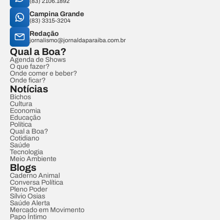
(83) 2106.1892
Campina Grande
(83) 3315-3204
Redação
jornalismo@jornaldaparaiba.com.br
Qual a Boa?
Agenda de Shows
O que fazer?
Onde comer e beber?
Onde ficar?
Notícias
Bichos
Cultura
Economia
Educação
Política
Qual a Boa?
Cotidiano
Saúde
Tecnologia
Meio Ambiente
Blogs
Caderno Animal
Conversa Política
Pleno Poder
Sílvio Osias
Saúde Alerta
Mercado em Movimento
Papo Íntimo