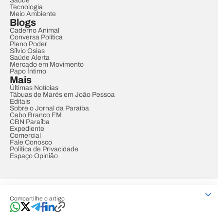
Saúde
Tecnologia
Meio Ambiente
Blogs
Caderno Animal
Conversa Política
Pleno Poder
Sílvio Osias
Saúde Alerta
Mercado em Movimento
Papo Íntimo
Mais
Últimas Notícias
Tábuas de Marés em João Pessoa
Editais
Sobre o Jornal da Paraíba
Cabo Branco FM
CBN Paraíba
Expediente
Comercial
Fale Conosco
Política de Privacidade
Espaço Opinião
© REDE PARAÍBA DE COMUNICAÇÃO
Compartilhe o artigo
Developed by
Designed by