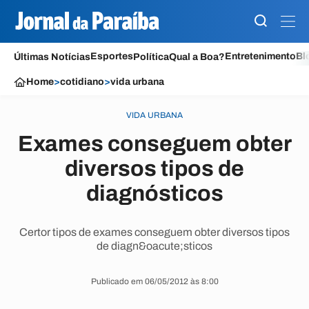
Esportes
Entretenimento
Bl
Últimas Notícias
Política
Qual a Boa?
Home
>
cotidiano
>
vida urbana
VIDA URBANA
Exames conseguem obter
diversos tipos de
diagnósticos
Certor tipos de exames conseguem obter diversos tipos
de diagn&oacute;sticos
Publicado em 06/05/2012 às 8:00