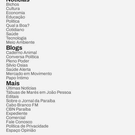
Bichos
Cultura
Economia
Educação
Política
Qual a Boa?
Cotidiano
Saúde
Tecnologia
Meio Ambiente
Blogs
Caderno Animal
Conversa Política
Pleno Poder
Sílvio Osias
Saúde Alerta
Mercado em Movimento
Papo Íntimo
Mais
Últimas Notícias
Tábuas de Marés em João Pessoa
Editais
Sobre o Jornal da Paraíba
Cabo Branco FM
CBN Paraíba
Expediente
Comercial
Fale Conosco
Política de Privacidade
Espaço Opinião