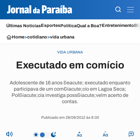
Esportes
Entretenimento
Bl
Últimas Notícias
Política
Qual a Boa?
Home
>
cotidiano
>
vida urbana
VIDA URBANA
Executado em comício
Adolescente de 16 anos &eacute; executado enquanto
participava de um com&iacute;cio em Lagoa Seca;
Pol&iacute;cia investiga poss&iacute;velm acerto de
contas.
Publicado em 28/09/2012 às 6:00