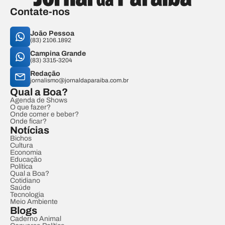
Contate-nos
João Pessoa
(83) 2106.1892
Campina Grande
(83) 3315-3204
Redação
jornalismo@jornaldaparaiba.com.br
Qual a Boa?
Agenda de Shows
O que fazer?
Onde comer e beber?
Onde ficar?
Notícias
Bichos
Cultura
Economia
Educação
Política
Qual a Boa?
Cotidiano
Saúde
Tecnologia
Meio Ambiente
Blogs
Caderno Animal