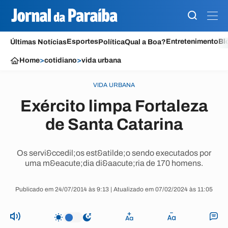
Esportes
Entretenimento
Bl
Últimas Notícias
Política
Qual a Boa?
Home
>
cotidiano
>
vida urbana
VIDA URBANA
Exército limpa Fortaleza
de Santa Catarina
Os servi&ccedil;os est&atilde;o sendo executados por
uma m&eacute;dia di&aacute;ria de 170 homens.
Publicado em 24/07/2014 às 9:13 | Atualizado em 07/02/2024 às 11:05