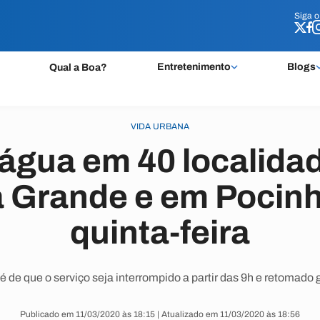
Siga 
Siga 
Entretenimento
Blogs
Qual a Boa?
VIDA URBANA
 água em 40 localida
 Grande e em Pocinh
quinta-feira
 de que o serviço seja interrompido a partir das 9h e retomado
Publicado em 11/03/2020 às 18:15 | Atualizado em 11/03/2020 às 18:56