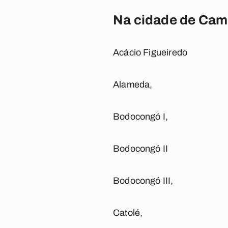
Na cidade de Camp
Acácio Figueiredo
Alameda,
Bodocongó I,
Bodocongó II
Bodocongó III,
Catolé,