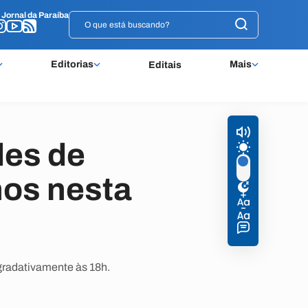
o
o
Jornal da Paraíba
Jornal da Paraíba
Editorias
Mais
Editais
des de
os nesta
 gradativamente às 18h.