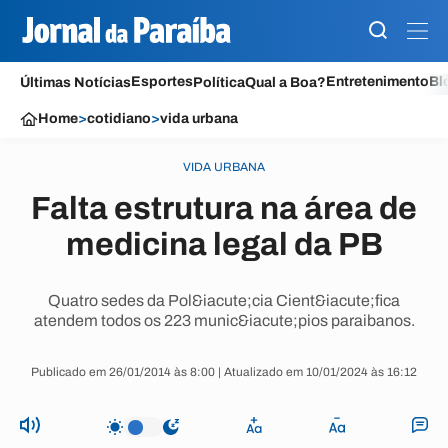
Esportes
Entretenimento
Bl
Últimas Notícias
Política
Qual a Boa?
Home
>
cotidiano
>
vida urbana
VIDA URBANA
Falta estrutura na área de
medicina legal da PB
Quatro sedes da Pol&iacute;cia Cient&iacute;fica
atendem todos os 223 munic&iacute;pios paraibanos.
Publicado em 26/01/2014 às 8:00 | Atualizado em 10/01/2024 às 16:12