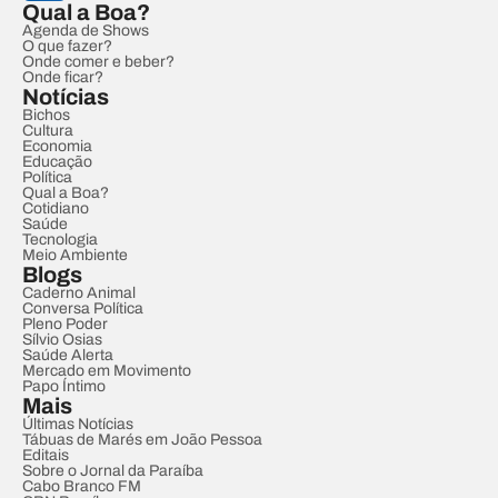
Qual a Boa?
Agenda de Shows
O que fazer?
Onde comer e beber?
Onde ficar?
Notícias
Bichos
Cultura
Economia
Educação
Política
Qual a Boa?
Cotidiano
Saúde
Tecnologia
Meio Ambiente
Blogs
Caderno Animal
Conversa Política
Pleno Poder
Sílvio Osias
Saúde Alerta
Mercado em Movimento
Papo Íntimo
Mais
Últimas Notícias
Tábuas de Marés em João Pessoa
Editais
Sobre o Jornal da Paraíba
Cabo Branco FM