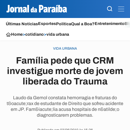
Esportes
Entretenimento
Bl
Últimas Notícias
Política
Qual a Boa?
Home
>
cotidiano
>
vida urbana
VIDA URBANA
Família pede que CRM
investigue morte de jovem
liberada do Trauma
Laudo da Gemol constata hemorragia e fraturas do
t&oacute;rax de estudante de Direito que sofreu acidente
em JP. Fam&iacute;lia acusa hospitais de n&atilde;o
diagnosticarem problemas.