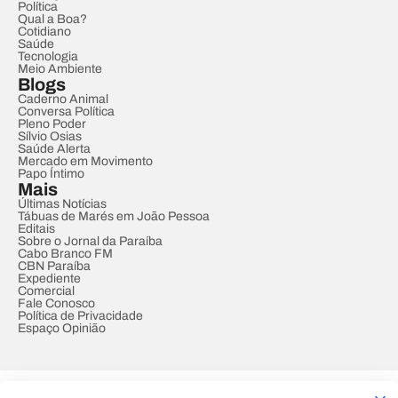
Política
Qual a Boa?
Cotidiano
Saúde
Tecnologia
Meio Ambiente
Blogs
Caderno Animal
Conversa Política
Pleno Poder
Sílvio Osias
Saúde Alerta
Mercado em Movimento
Papo Íntimo
Mais
Últimas Notícias
Tábuas de Marés em João Pessoa
Editais
Sobre o Jornal da Paraíba
Cabo Branco FM
CBN Paraíba
Expediente
Comercial
Fale Conosco
Política de Privacidade
Espaço Opinião
© REDE PARAÍBA DE COMUNICAÇÃO