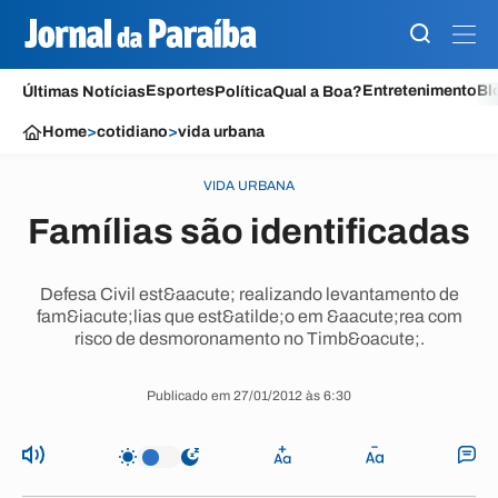
Esportes
Entretenimento
Bl
Últimas Notícias
Política
Qual a Boa?
Home
>
cotidiano
>
vida urbana
VIDA URBANA
Famílias são identificadas
Defesa Civil est&aacute; realizando levantamento de
fam&iacute;lias que est&atilde;o em &aacute;rea com
risco de desmoronamento no Timb&oacute;.
Publicado em 27/01/2012 às 6:30