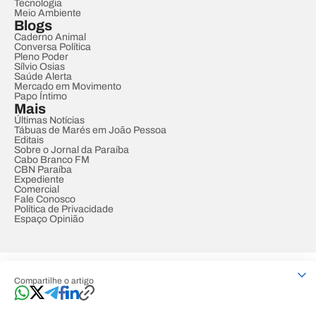
Tecnologia
Meio Ambiente
Blogs
Caderno Animal
Conversa Política
Pleno Poder
Sílvio Osias
Saúde Alerta
Mercado em Movimento
Papo Íntimo
Mais
Últimas Notícias
Tábuas de Marés em João Pessoa
Editais
Sobre o Jornal da Paraíba
Cabo Branco FM
CBN Paraíba
Expediente
Comercial
Fale Conosco
Política de Privacidade
Espaço Opinião
© REDE PARAÍBA DE COMUNICAÇÃO
Compartilhe o artigo
Developed by
Designed by