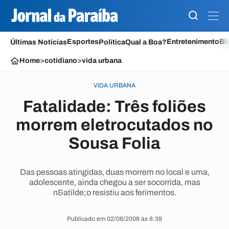
Esportes
Entretenimento
Bl
Últimas Notícias
Política
Qual a Boa?
Home
>
cotidiano
>
vida urbana
VIDA URBANA
Fatalidade: Três foliões
morrem eletrocutados no
Sousa Folia
Das pessoas atingidas, duas morrem no local e uma,
adolescente, ainda chegou a ser socorrida, mas
n&atilde;o resistiu aos ferimentos.
Publicado em 02/06/2008 às 8:39