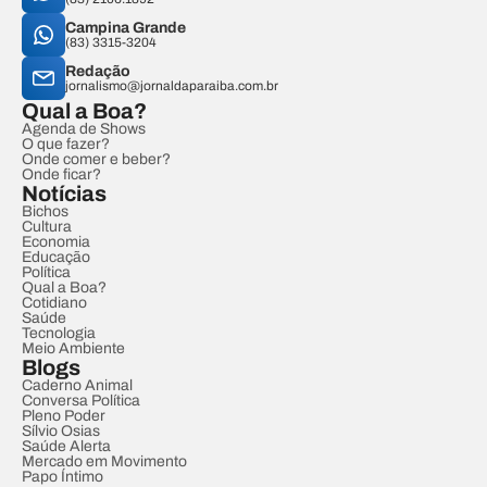
Campina Grande
(83) 3315-3204
Redação
jornalismo@jornaldaparaiba.com.br
Qual a Boa?
Agenda de Shows
O que fazer?
Onde comer e beber?
Onde ficar?
Notícias
Bichos
Cultura
Economia
Educação
Política
Qual a Boa?
Cotidiano
Saúde
Tecnologia
Meio Ambiente
Blogs
Caderno Animal
Conversa Política
Pleno Poder
Sílvio Osias
Saúde Alerta
Mercado em Movimento
Papo Íntimo