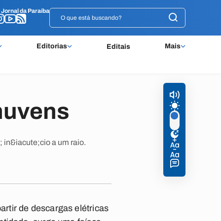
o
o
Jornal da Paraíba
Jornal da Paraíba
Editorias
Mais
Editais
nuvens
in&iacute;cio a um raio.
rtir de descargas elétricas