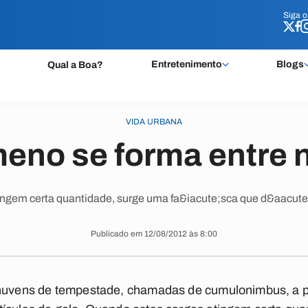
Siga 
Siga 
Entretenimento
Blogs
Qual a Boa?
VIDA URBANA
eno se forma entre 
ngem certa quantidade, surge uma fa&iacute;sca que d&aacute; 
Publicado em 12/08/2012 às 8:00
 nuvens de tempestade, chamadas de cumulonimbus, a pa