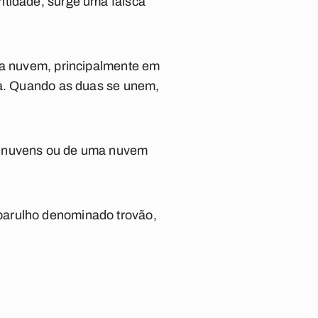
ntidade, surge uma faísca
a a nuvem, principalmente em
ca. Quando as duas se unem,
as nuvens ou de uma nuvem
barulho denominado trovão,