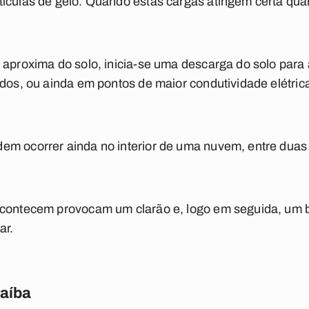
tículas de gelo. Quando estas cargas atingem certa qua
 aproxima do solo, inicia-se uma descarga do solo par
udos, ou ainda em pontos de maior condutividade elétri
em ocorrer ainda no interior de uma nuvem, entre du
acontecem provocam um clarão e, logo em seguida, um 
ar.
raíba