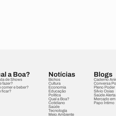
al a Boa?
Notícias
Blogs
da de Shows
Bichos
Caderno Ani
e fazer?
Cultura
Conversa Pol
 comer e beber?
Economia
Pleno Poder
 ficar?
Educação
Sílvio Osias
Política
Saúde Alerta
Qual a Boa?
Mercado em
Cotidiano
Papo Íntimo
Saúde
Tecnologia
Meio Ambiente