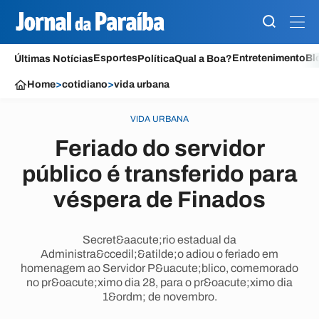
Esportes
Entretenimento
Bl
Últimas Notícias
Política
Qual a Boa?
Home
>
cotidiano
>
vida urbana
VIDA URBANA
Feriado do servidor
público é transferido para
véspera de Finados
Secret&aacute;rio estadual da
Administra&ccedil;&atilde;o adiou o feriado em
homenagem ao Servidor P&uacute;blico, comemorado
no pr&oacute;ximo dia 28, para o pr&oacute;ximo dia
1&ordm; de novembro.