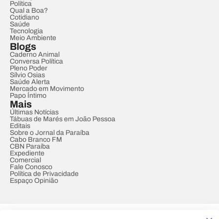
Política
Qual a Boa?
Cotidiano
Saúde
Tecnologia
Meio Ambiente
Blogs
Caderno Animal
Conversa Política
Pleno Poder
Sílvio Osias
Saúde Alerta
Mercado em Movimento
Papo Íntimo
Mais
Últimas Notícias
Tábuas de Marés em João Pessoa
Editais
Sobre o Jornal da Paraíba
Cabo Branco FM
CBN Paraíba
Expediente
Comercial
Fale Conosco
Política de Privacidade
Espaço Opinião
© REDE PARAÍBA DE COMUNICAÇÃO