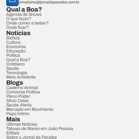
jornalismo@jornaldaparaiba.com.br
Qual a Boa?
Agenda de Shows
O que fazer?
Onde comer e beber?
Onde ficar?
Notícias
Bichos
Cultura
Economia
Educação
Política
Qual a Boa?
Cotidiano
Saúde
Tecnologia
Meio Ambiente
Blogs
Caderno Animal
Conversa Política
Pleno Poder
Sílvio Osias
Saúde Alerta
Mercado em Movimento
Papo Íntimo
Mais
Últimas Notícias
Tábuas de Marés em João Pessoa
Editais
Sobre o Jornal da Paraíba