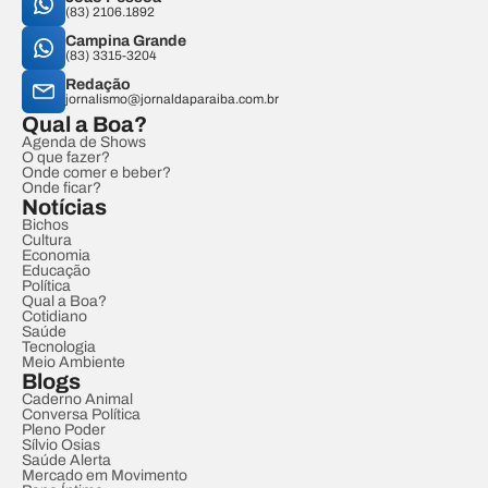
(83) 2106.1892
Campina Grande
(83) 3315-3204
Redação
jornalismo@jornaldaparaiba.com.br
Qual a Boa?
Agenda de Shows
O que fazer?
Onde comer e beber?
Onde ficar?
Notícias
Bichos
Cultura
Economia
Educação
Política
Qual a Boa?
Cotidiano
Saúde
Tecnologia
Meio Ambiente
Blogs
Caderno Animal
Conversa Política
Pleno Poder
Sílvio Osias
Saúde Alerta
Mercado em Movimento