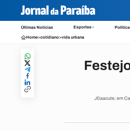
Esportes
Últimas Notícias
Política
Home
>
cotidiano
>
vida urbana
Festej
J&aacute; em Ca