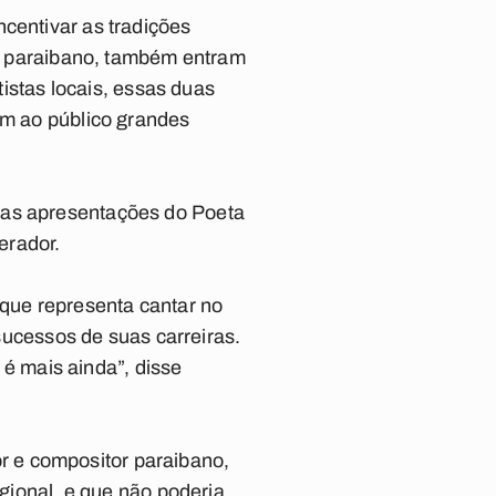
centivar as tradições
tão paraibano, também entram
tistas locais, essas duas
em ao público grandes
 as apresentações do Poeta
erador.
que representa cantar no
cessos de suas carreiras.
é mais ainda”, disse
 e compositor paraibano,
egional, e que não poderia