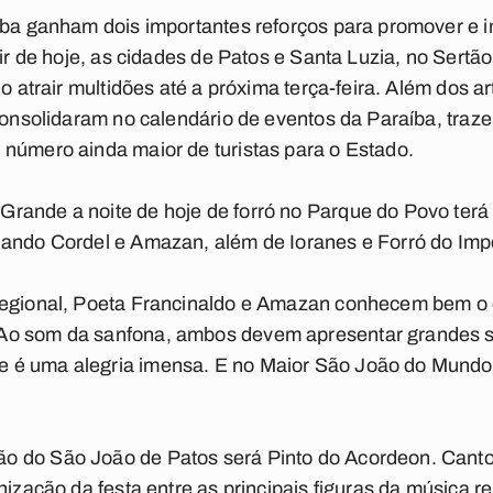
íba ganham dois importantes reforços para promover e in
rtir de hoje, as cidades de Patos e Santa Luzia, no Ser
do atrair multidões até a próxima terça-feira. Além dos ar
 consolidaram no calendário de eventos da Paraíba, traz
número ainda maior de turistas para o Estado.
rande a noite de hoje de forró no Parque do Povo terá
Nando Cordel e Amazan, além de Ioranes e Forró do Imp
regional, Poeta Francinaldo e Amazan conhecem bem o 
Ao som da sanfona, ambos devem apresentar grandes su
é uma alegria imensa. E no Maior São João do Mundo 
 do São João de Patos será Pinto do Acordeon. Cantor
nização da festa entre as principais figuras da música r