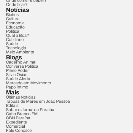
Onde comer e beber?
Onde ficar?
Notícias
Bichos
Cultura
Economia
Educação
Política
Qual a Boa?
Cotidiano
Saúde
Tecnologia
Meio Ambiente
Blogs
Caderno Animal
Conversa Política
Pleno Poder
Sílvio Osias
Saúde Alerta
Mercado em Movimento
Papo Íntimo
Mais
Últimas Notícias
Tábuas de Marés em João Pessoa
Editais
Sobre o Jornal da Paraíba
Cabo Branco FM
CBN Paraíba
Expediente
Comercial
Fale Conosco