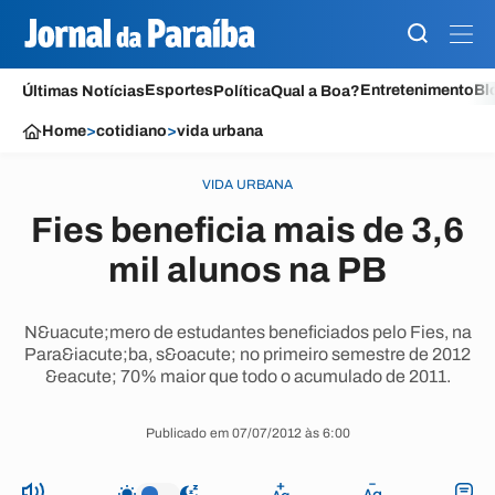
Esportes
Entretenimento
Bl
Últimas Notícias
Política
Qual a Boa?
Home
>
cotidiano
>
vida urbana
VIDA URBANA
Fies beneficia mais de 3,6
mil alunos na PB
N&uacute;mero de estudantes beneficiados pelo Fies, na
Para&iacute;ba, s&oacute; no primeiro semestre de 2012
&eacute; 70% maior que todo o acumulado de 2011.
Publicado em 07/07/2012 às 6:00