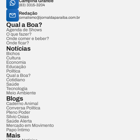
Campina Grande
(83) 3315-3204
Redação
jornalismo@jornaldaparaiba.com.br
Qual a Boa?
Agenda de Shows
O que fazer?
Onde comer e beber?
Onde ficar?
Notícias
Bichos
Cultura
Economia
Educação
Política
Qual a Boa?
Cotidiano
Saúde
Tecnologia
Meio Ambiente
Blogs
Caderno Animal
Conversa Política
Pleno Poder
Sílvio Osias
Saúde Alerta
Mercado em Movimento
Papo Íntimo
Mais