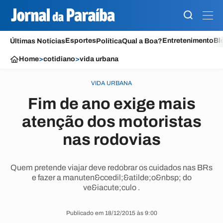
Esportes
Entretenimento
Bl
Últimas Notícias
Política
Qual a Boa?
Home
>
cotidiano
>
vida urbana
VIDA URBANA
Fim de ano exige mais
atenção dos motoristas
nas rodovias
Quem pretende viajar deve redobrar os cuidados nas BRs
e fazer a manuten&ccedil;&atilde;o&nbsp; do
ve&iacute;culo .
Publicado em 18/12/2015 às 9:00