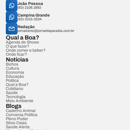
João Pessoa
(83) 2106.1892
Campina Grande
(83) 3315-3204
Redação
jornalismo@jornaldaparaiba.com.br
Qual a Boa?
Agenda de Shows
O que fazer?
Onde comer e beber?
Onde ficar?
Notícias
Bichos
Cultura
Economia
Educação
Política
Qual a Boa?
Cotidiano
Saúde
Tecnologia
Meio Ambiente
Blogs
Caderno Animal
Conversa Política
Pleno Poder
Sílvio Osias
Saúde Alerta