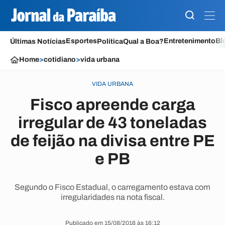
Esportes
Entretenimento
Bl
Últimas Notícias
Política
Qual a Boa?
Home
>
cotidiano
>
vida urbana
VIDA URBANA
Fisco apreende carga
irregular de 43 toneladas
de feijão na divisa entre PE
e PB
Segundo o Fisco Estadual, o carregamento estava com
irregularidades na nota fiscal.
Publicado em 15/08/2016 às 16:12