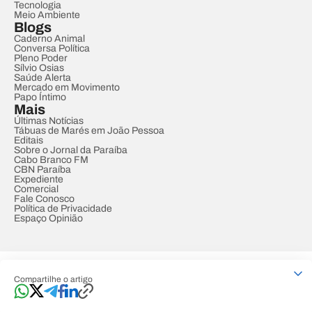
Tecnologia
Meio Ambiente
Blogs
Caderno Animal
Conversa Política
Pleno Poder
Sílvio Osias
Saúde Alerta
Mercado em Movimento
Papo Íntimo
Mais
Últimas Notícias
Tábuas de Marés em João Pessoa
Editais
Sobre o Jornal da Paraíba
Cabo Branco FM
CBN Paraíba
Expediente
Comercial
Fale Conosco
Política de Privacidade
Espaço Opinião
© REDE PARAÍBA DE COMUNICAÇÃO
Compartilhe o artigo
Developed by
Designed by