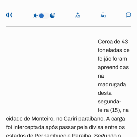
Cerca de 43
toneladas de
feijão foram
apreendidas
na
madrugada
desta
segunda-
feira (15), na
cidade de Monteiro, no Cariri paraibano. A carga
foi interceptada após passar pela divisa entre os
estados de Pernambuco e Paraíba. Segundo o