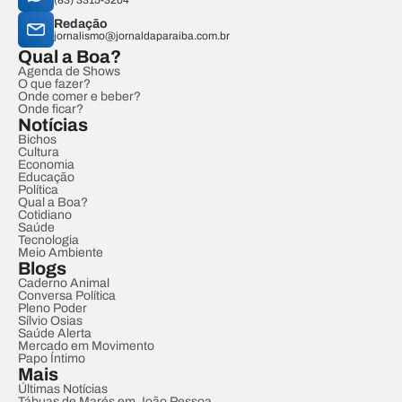
(83) 3315-3204
Redação
jornalismo@jornaldaparaiba.com.br
Qual a Boa?
Agenda de Shows
O que fazer?
Onde comer e beber?
Onde ficar?
Notícias
Bichos
Cultura
Economia
Educação
Política
Qual a Boa?
Cotidiano
Saúde
Tecnologia
Meio Ambiente
Blogs
Caderno Animal
Conversa Política
Pleno Poder
Sílvio Osias
Saúde Alerta
Mercado em Movimento
Papo Íntimo
Mais
Últimas Notícias
Tábuas de Marés em João Pessoa