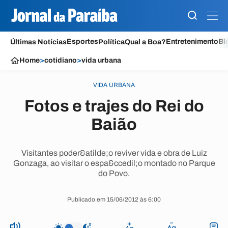
Esportes
Entretenimento
Bl
Últimas Notícias
Política
Qual a Boa?
Home
>
cotidiano
>
vida urbana
VIDA URBANA
Fotos e trajes do Rei do
Baião
Visitantes poder&atilde;o reviver vida e obra de Luiz
Gonzaga, ao visitar o espa&ccedil;o montado no Parque
do Povo.
Publicado em 15/06/2012 às 6:00