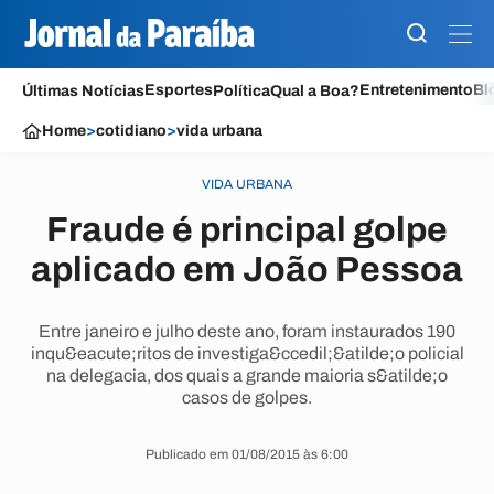
Esportes
Entretenimento
Bl
Últimas Notícias
Política
Qual a Boa?
Home
>
cotidiano
>
vida urbana
VIDA URBANA
Fraude é principal golpe
aplicado em João Pessoa
Entre janeiro e julho deste ano, foram instaurados 190
inqu&eacute;ritos de investiga&ccedil;&atilde;o policial
na delegacia, dos quais a grande maioria s&atilde;o
casos de golpes.
Publicado em 01/08/2015 às 6:00