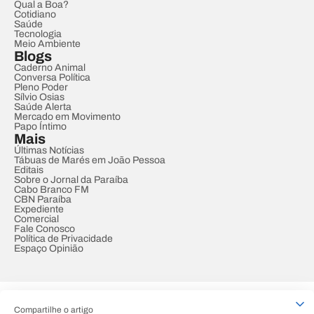
Qual a Boa?
Cotidiano
Saúde
Tecnologia
Meio Ambiente
Blogs
Caderno Animal
Conversa Política
Pleno Poder
Sílvio Osias
Saúde Alerta
Mercado em Movimento
Papo Íntimo
Mais
Últimas Notícias
Tábuas de Marés em João Pessoa
Editais
Sobre o Jornal da Paraíba
Cabo Branco FM
CBN Paraíba
Expediente
Comercial
Fale Conosco
Política de Privacidade
Espaço Opinião
© REDE PARAÍBA DE COMUNICAÇÃO
Compartilhe o artigo