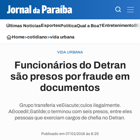
Esportes
Entretenimento
Bl
Últimas Notícias
Política
Qual a Boa?
Home
>
cotidiano
>
vida urbana
VIDA URBANA
Funcionários do Detran
são presos por fraude em
documentos
Grupo transferia ve&iacute;culos ilegalmente.
A&ccedil;&atilde;o terminou com seis presos, entre eles
pessoas que exerciam cargos de chefia no Detran.
Publicado em 07/01/2016 às 8:25