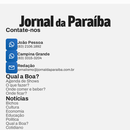
Contate-nos
João Pessoa
(83) 2106.1892
Campina Grande
(83) 3315-3204
Redação
jornalismo@jornaldaparaiba.com.br
Qual a Boa?
Agenda de Shows
O que fazer?
Onde comer e beber?
Onde ficar?
Notícias
Bichos
Cultura
Economia
Educação
Política
Qual a Boa?
Cotidiano