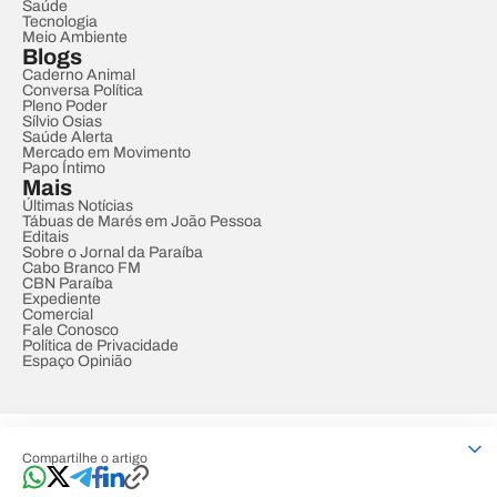
Saúde
Tecnologia
Meio Ambiente
Blogs
Caderno Animal
Conversa Política
Pleno Poder
Sílvio Osias
Saúde Alerta
Mercado em Movimento
Papo Íntimo
Mais
Últimas Notícias
Tábuas de Marés em João Pessoa
Editais
Sobre o Jornal da Paraíba
Cabo Branco FM
CBN Paraíba
Expediente
Comercial
Fale Conosco
Política de Privacidade
Espaço Opinião
© REDE PARAÍBA DE COMUNICAÇÃO
Compartilhe o artigo
Developed by
Designed by