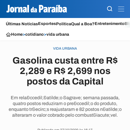
Esportes
Entretenimento
Bl
Últimas Notícias
Política
Qual a Boa?
Home
>
cotidiano
>
vida urbana
VIDA URBANA
Gasolina custa entre R$
2,289 e R$ 2,699 nos
postos da Capital
Em rela&ccedil;&atilde;o &agrave; semana passada,
quatro postos reduziram o pre&ccedil;o do produto,
enquanto tr&ecirc;s reajustaram e 82 postos n&atilde;o
alteraram o valor cobrado pelo combust&iacute;vel.