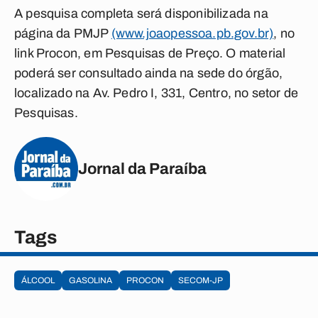
A pesquisa completa será disponibilizada na
página da PMJP
(www.joaopessoa.pb.gov.br)
, no
link Procon, em Pesquisas de Preço. O material
poderá ser consultado ainda na sede do órgão,
localizado na Av. Pedro I, 331, Centro, no setor de
Pesquisas.
Jornal da Paraíba
Tags
ÁLCOOL
GASOLINA
PROCON
SECOM-JP