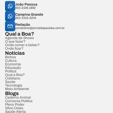
João Pessoa
(83) 2106.1892
Campina Grande
(83) 3315-3204
Redação
jornalismo@jornaldaparaiba.com.br
Qual a Boa?
Agenda de Shows
O que fazer?
Onde comer e beber?
Onde ficar?
Notícias
Bichos
Cultura
Economia
Educação
Política
Qual a Boa?
Cotidiano
Saúde
Tecnologia
Meio Ambiente
Blogs
Caderno Animal
Conversa Política
Pleno Poder
Sílvio Osias
Saúde Alerta